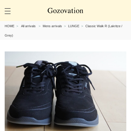
HOME
All arrivals
Mens arrivals
LUNGE
Classic Walk R (Lakritze /
Grey)