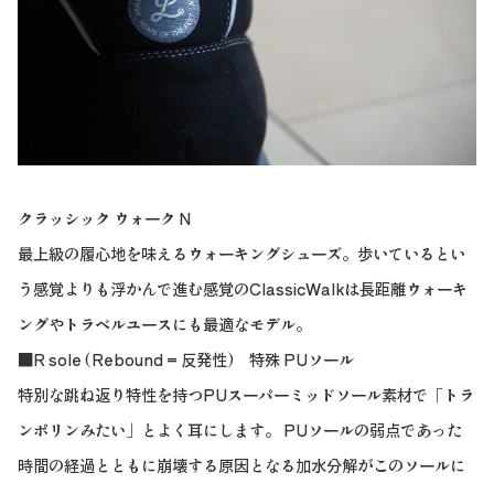
クラッシック ウォーク N
最上級の履心地を味えるウォーキングシューズ。歩いているとい
う感覚よりも浮かんで進む感覚のClassicWalkは長距離ウォーキ
ングやトラベルユースにも最適なモデル。
■R sole (Rebound = 反発性) 特殊 PUソール
特別な跳ね返り特性を持つPUスーパーミッドソール素材で「トラ
ンポリンみたい」とよく耳にします。 PUソールの弱点であった
時間の経過とともに崩壊する原因となる加水分解がこのソールに