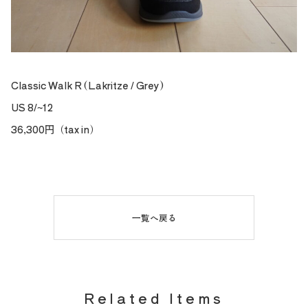
Classic Walk R (Lakritze / Grey)
US 8/~12
36,300円（tax in）
一覧へ戻る
Related Items