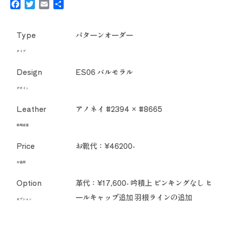
Facebook
Twitter
Email
共
有
Type
パターンオーダー
タイプ
Design
ES06 バルモラル
デザイン
Leather
アノネイ #2394 × #8665
使用皮革
Price
お靴代：¥46200-
お値段
Option
革代：¥17,600- 吟積上 ピンキングなし ヒ
ールキャップ追加 羽根ラインの追加
オプション