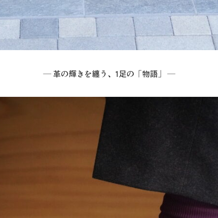
― 革の輝きを纏う、1足の「物語」 ―