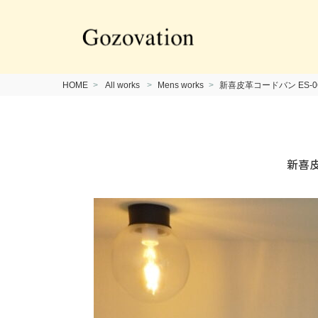
HOME
All works
Mens works
新喜皮革コードバン ES-
新喜皮