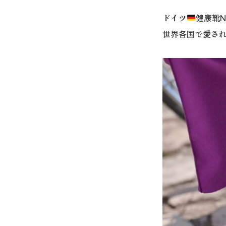
ドイツ
健康靴N
世界各国で愛さ