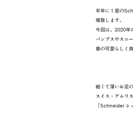
半年に１度のSch
催致します。
今回は、2020
パンプスやスニ
春の可愛らしく
細くて薄いお足
スイス・アムリ
『Schneider