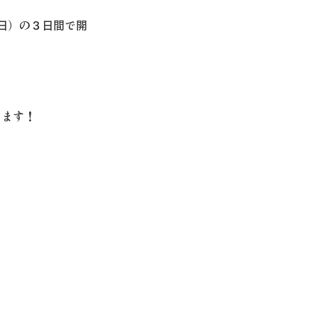
7（日）の３日間で開
します！