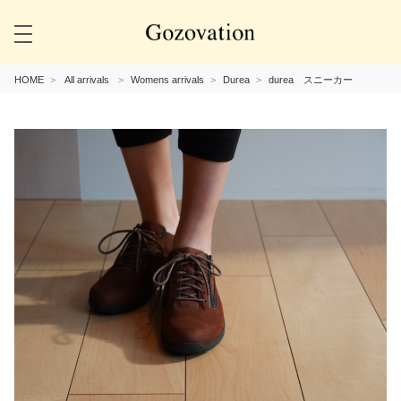
HOME
All arrivals
Womens arrivals
Durea
durea スニーカー