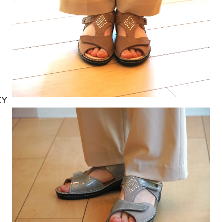
3
4
Previous
Next
EY
1
2
3
4
Previous
Next