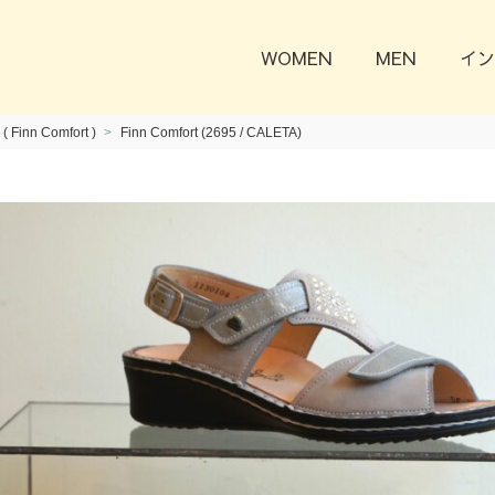
WOMEN
MEN
イン
nn Comfort )
Finn Comfort (2695 / CALETA)