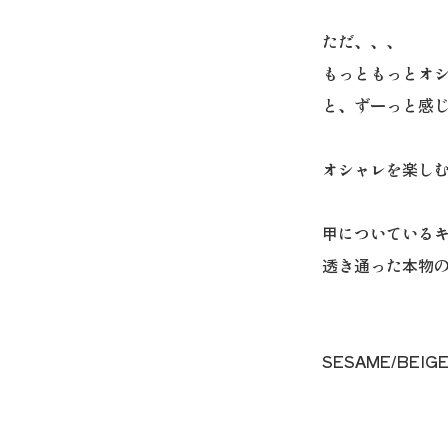
ただ、、、
もっともっとオ
と、ずーっと感
オシャレを楽しむF
甲についている
透き通った本物
SESAME/BEIG