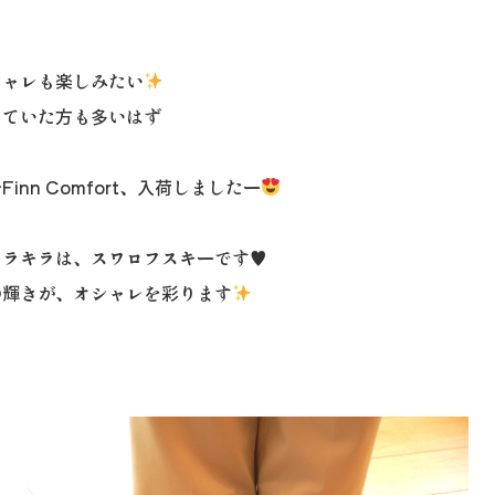
シャレも楽しみたい
じていた方も多いはず
inn Comfort、入荷しましたー
キラキラは、スワロフスキーです♥
の輝きが、オシャレを彩ります
E
1
2