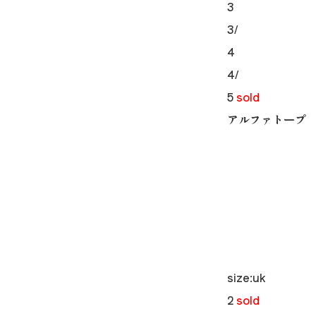
3
3/
4
4/
5
sold
アルファトープ A
size:uk
2
sold