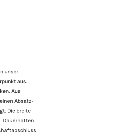
en unser
rpunkt aus.
rken. Aus
 einen Absatz-
t. Die breite
n. Dauerhaften
Schaftabschluss