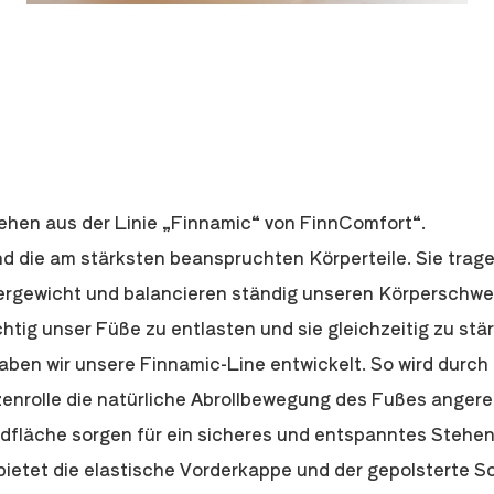
hen aus der Linie „Finnamic“ von FinnComfort“.
d die am stärksten beanspruchten Körperteile. Sie trag
rgewicht und balancieren ständig unseren Körperschwe
chtig unser Füße zu entlasten und sie gleichzeitig zu stä
ben wir unsere Finnamic-Line entwickelt. So wird durch
zenrolle die natürliche Abrollbewegung des Fußes angereg
dfläche sorgen für ein sicheres und entspanntes Stehe
ietet die elastische Vorderkappe und der gepolsterte 