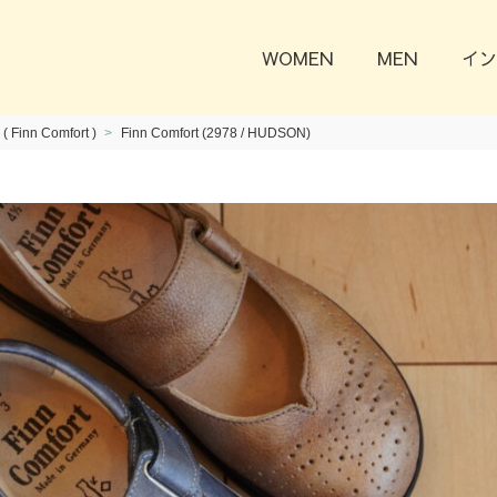
WOMEN
MEN
イン
nn Comfort )
Finn Comfort (2978 / HUDSON)