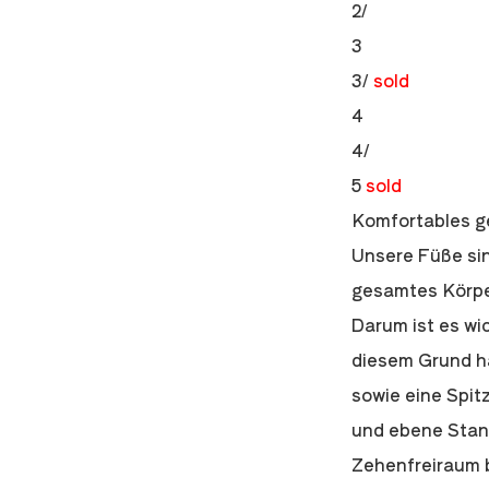
2/
3
3/
sold
4
4/
5
sold
Komfortables ge
Unsere Füße sin
gesamtes Körpe
Darum ist es wi
diesem Grund ha
sowie eine Spit
und ebene Stan
Zehenfreiraum b