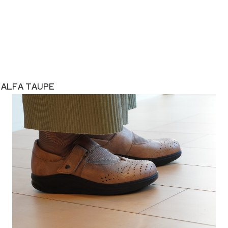
LFA TAUPE
1
2
3
Previous
Next