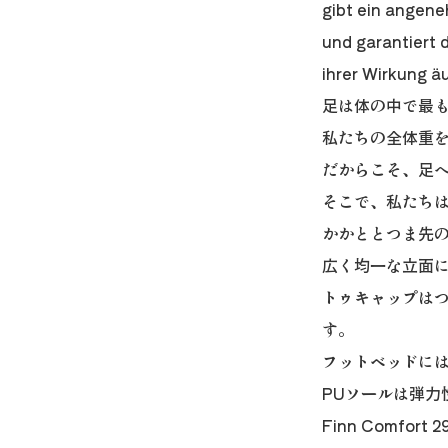
gibt ein angene
und garantiert d
ihrer Wirkung ä
足は体の中で最
私たちの全体重
だからこそ、足
そこで、私たちは「
かかととつま先
広く均一な立面
トゥキャップは
す。
フットベッドに
PUソールは弾力
Finn Comfort