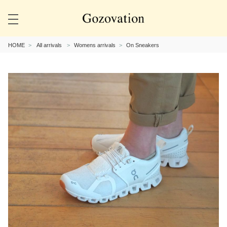
HOME
All arrivals
Womens arrivals
On Sneakers