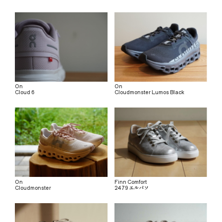
On
On
Cloud 6
Cloudmonster Lumos Black
On
Finn Comfort
Cloudmonster
2479 エルパソ