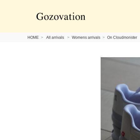
HOME
All arrivals
Womens arrivals
On Cloudmonster