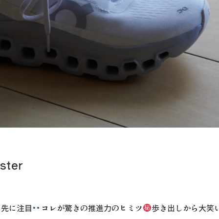
ster
ま先に注目
コレが驚きの推進力のヒミツ
歩き出しから大笑