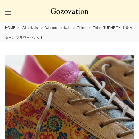
HOME
All arrivals
Womens arrivals
Think!
Think! TURNE THL1104A
ターン フラワーパレット