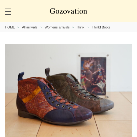
HOME
All arrivals
Womens arrivals
Think!
Think! Boots