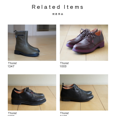
Related Items
関連商品
Think!
Think!
1247
1003
Think!
Think!