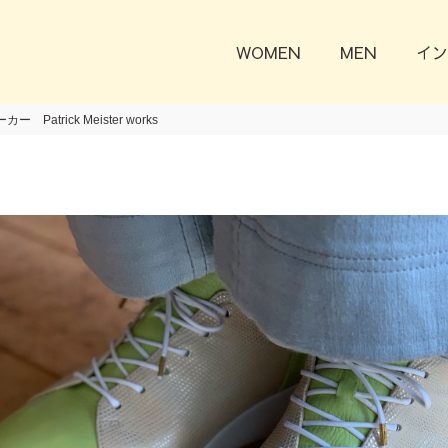
WOMEN
MEN
イン
Patrick Meister works
Previous
Next