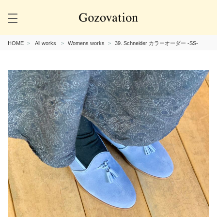
HOME
All works
Womens works
39. Schneider カラーオーダー -SS-
Previous
Next